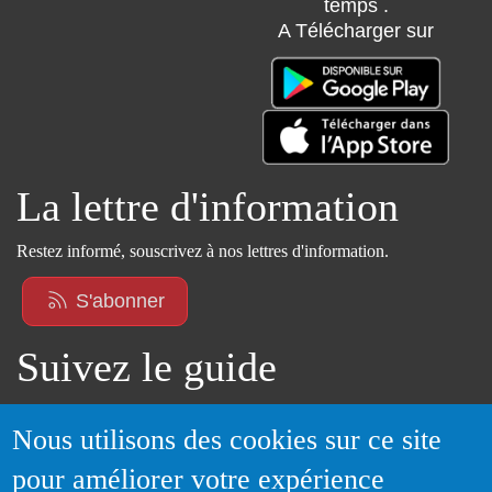
temps .
A Télécharger sur
La lettre d'information
Restez informé, souscrivez à nos lettres d'information.
S'abonner
Suivez le guide
Informations sur l'utilisation de votre compte
Nous utilisons des cookies sur ce site
adhérent
pour améliorer votre expérience