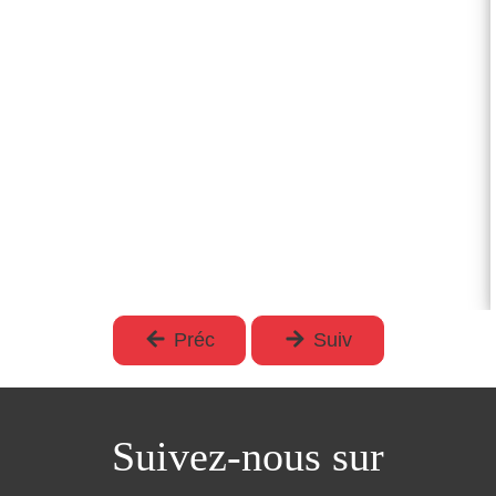
elle
se
conquiert.
Hommage
à
la
Grèce
-
André
Malraux
Préc
Suiv
Suivez-nous sur