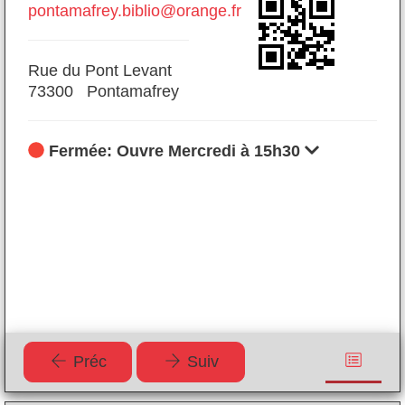
pontamafrey.biblio@orange.fr
92
He
Rue du Pont Levant
73
73300 Pontamafrey
Fermée: Ouvre Mercredi à 15h30
Préc
Suiv