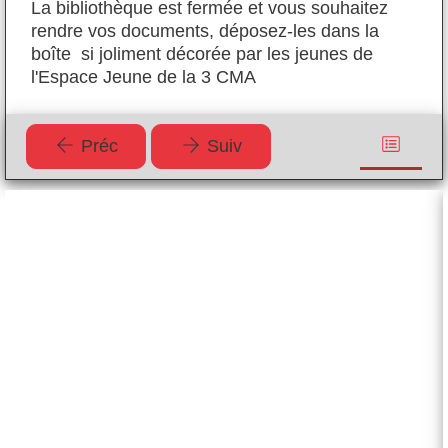
La bibliothèque est fermée et vous souhaitez
La
rendre vos documents, déposez-les dans la
re
boîte si joliment décorée par les jeunes de
bo
l'Espace Jeune de la 3 CMA
l'
Préc
Suiv
La
culture
La
culture
ne
s'hérite
pas,