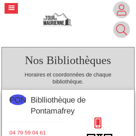
Aller
MENU
au
contenu
principal
Nos Bibliothèques
Horaires et coordonnées de chaque
bibliothèque.
PON
H
Biblliothèque de
Pontamafrey
04
ma
04 79 59 04 61