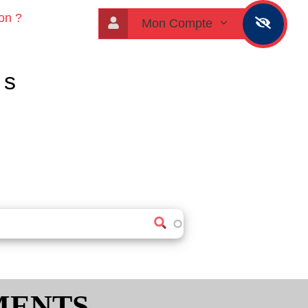
on ?
Mon Compte
es
MENTS