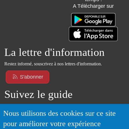
A Télécharger sur
La lettre d'information
Restez informé, souscrivez à nos lettres d'information.
S'abonner
Suivez le guide
Informations sur l'utilisation de votre compte
Nous utilisons des cookies sur ce site
adhérent
pour améliorer votre expérience
Voir le guide